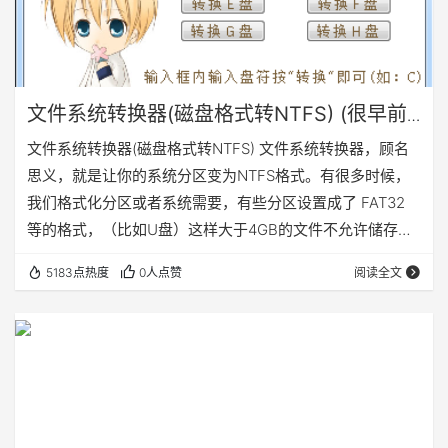
文件系统转换器(磁盘格式转NTFS) (很早前
开发的小工具)
文件系统转换器(磁盘格式转NTFS) 文件系统转换器，顾名
思义，就是让你的系统分区变为NTFS格式。有很多时候，
我们格式化分区或者系统需要，有些分区设置成了 FAT32
等的格式，（比如U盘）这样大于4GB的文件不允许储存
的，这个时候我们需要把磁盘格式转换成NTFS，怎么办呢?
5183点热度
0人点赞
阅读全文
格式化分区？数据就都没了。 本程序是利用系统中的
Convert.exe将分区转换至NTFS文件系统的，有一定经验
的朋友不使用该工具同样可以手动输入命令达到同样的转换
效果。所以本程序的诞生是为了方便系统管理员或者想将自
己分区转换成NTFS文件系…