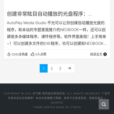
创建非常眩目自动播放的光盘程序：
AutoPlay Media Studio 8.5 英文版+不完全
AutoPlay Media Studio 不光可以让你创建自动播放光盘的
汉化
程序，和本站的专题里我推介的NEOBOOK一样，还可以创
建很多多媒体程序、课件程序等。软件界面美观！上手简单
~！可以创建多文件的EXE程序，也可以创建和NEOBOOK
一样的的独立EXE文件。虽然我更喜欢NEOBOOK，但是
5361点热度
0人点赞
阅读全文
AutoPlay Media Studio不得不说也是个非常好的多媒体开
发、课件制作的软件程序！适合学生、老师制作学习课件，
1
2
3
适合广大软件爱好者创建一个光盘目录程序、多媒体卡片、
互动。试想一下给自己心爱的女神做一个多媒体互动的…
COPYRIGHT © 2021 天气晴-软件技术存档空间. ALL RIGHTS RESERVED. 广告不
代表本站言论和推荐！本站内容搜集于网络，如有不合适请告知。感谢百度云 +
DNSPOD
THEME
KRATOS
MADE BY
VTROIS