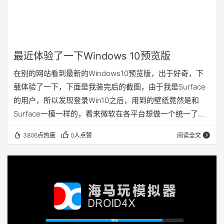
最近体验了一下Windows 10预览版
在别的网站看到最新的Windows10预览版，出于好奇，下
载体验了一下，下面是我装完后的截图，由于我是Surface
的用户，所以发现登录Win10之后，用到的壁纸竟然是和
Surface一模一样的，看来微软在各平台想做一个统一了。
但是他的应用商店我觉得速度还是慢了点，Win8下见不到
3806点热度
0人点赞
阅读全文
的开始菜单也总算是回归了，说真的挺喜欢Win10 的界面和
色彩的。别的功能我还没有尝试，所以没办法详细说清楚一
些功能上的建议和推荐。请看一张截图吧，如果你也需要，
下面提供了ISO镜像和虚拟机软件。您可以自行在虚拟机里
面进行测试Window…