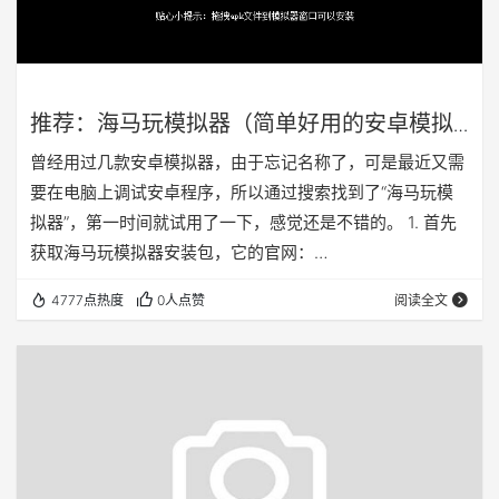
推荐：海马玩模拟器（简单好用的安卓模拟
器 用电脑玩安卓游戏 APP）
曾经用过几款安卓模拟器，由于忘记名称了，可是最近又需
要在电脑上调试安卓程序，所以通过搜索找到了“海马玩模
拟器”，第一时间就试用了一下，感觉还是不错的。 1. 首先
获取海马玩模拟器安装包，它的官网：
http://www.droid4x.cn/ 下载地址：官网下载 2.下载之后
4777点热度
0人点赞
阅读全文
一路安装完毕。点开主程序图标，会打开加载画面： 3.加
载完毕之后弹出一个横向的程序，经过几个步骤的教程之
后，你所看到的这个就是他的主界面：手柄模拟、键盘模
拟、安装APK文件（也可以直接将APK文件拖入程序内直接
安装）、常用功能（…