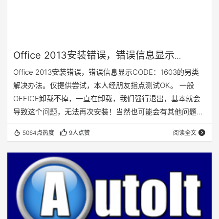
Office 2013安装错误，错误信息显示
CODE：1603的另类解决办法。
Office 2013安装错误，错误信息显示CODE：1603的另类
解决办法。仅提供尝试，本人经朋友指点测试OK。 一般
OFFICE卸载不掉，一直在卸载，我们强行退出，基本就会
导致这个问题，无法再次安装！当然也可能会有其他问题导
致。网上搜了遍地，找来的办法都是雷同处理，操作后发现
5064点热度
9人点赞
阅读全文
故障依旧，至少我没解决这个问题。 后来尝试以下办法，安
装成功。大家都可以试试看。 1.找到OFFICE 2013完整的安
装包，执行安装程序，自定义安装，在安装选项这里将所有
的程序都点选成：不安装。如图红色叉叉 2.点击“立即安…