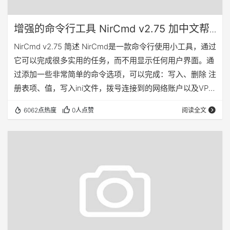
增强的命令行工具 NirCmd v2.75 加中文帮
助
NirCmd v2.75 简述 NirCmd是一款命令行使用小工具，通过
它可以完成很多实用的任务，而不用显示任何用户界面。通
过添加一些非常简单的命令选项，可以完成：写入、删除 注
册表项、值，写入ini文件，拨号连接到的网络账户以及VPN
网络，重启、关闭计算机，创建文件快捷方式，改变文件的
6062点热度
0人点赞
阅读全文
创建/修改日期，改变显示设置， 关闭显示器，弹出光驱，
以及更多…. 许可 这是一款免费软件。只要不从此中收取费
用，就可以自由的通过软盘，CD，网络或者其他方法发
布。注意在发布时应包含此发布包内的所有文件，不得有任
何修改。 使用Nir…