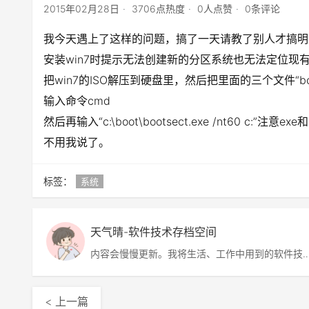
2015年02月28日
3706点热度
0人点赞
0条评论
我今天遇上了这样的问题，搞了一天请教了别人才搞明
安装win7时提示无法创建新的分区系统也无法定位现
把win7的ISO解压到硬盘里，然后把里面的三个文件“boot
输入命令cmd
然后再输入“c:\boot\bootsect.exe /nt60 
不用我说了。
标签：
系统
天气晴-软件技术存档空间
内容会慢慢更新。我将生活、工作中用到的软件技
术、解决方案、软件、图片等分享给大家，包含网
转帖，也有自己的原创。
< 上一篇