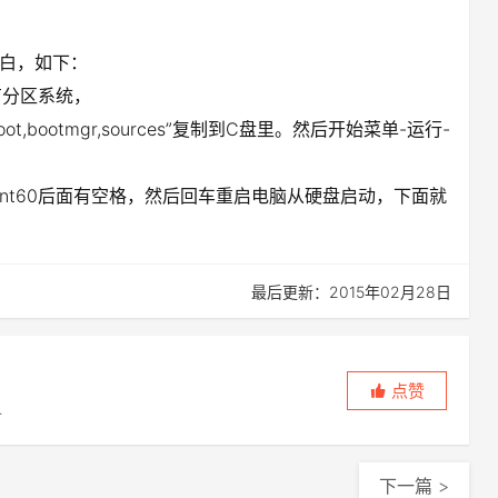
白，如下：
有分区系统，
,bootmgr,sources”复制到C盘里。然后开始菜单-运行-
c:”注意exe和nt60后面有空格，然后回车重启电脑从硬盘启动，下面就
最后更新：2015年02月28日
点赞
上
下一篇 >